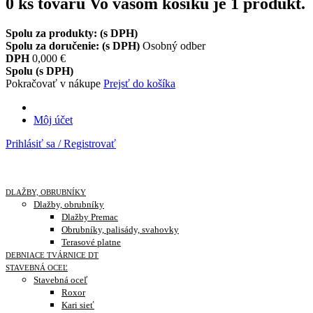
0
ks tovaru
Vo vašom košíku je 1 produkt.
Spolu za produkty: (s DPH)
Spolu za doručenie: (s DPH)
Osobný odber
DPH
0,000 €
Spolu (s DPH)
Pokračovať v nákupe
Prejsť do košíka
Môj účet
Prihlásiť sa / Registrovať
Menu
DLAŽBY, OBRUBNÍKY
Dlažby, obrubníky
Dlažby Premac
Obrubníky, palisády, svahovky
Terasové platne
DEBNIACE TVÁRNICE DT
STAVEBNÁ OCEĽ
Stavebná oceľ
Roxor
Kari sieť