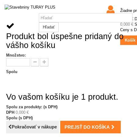
Žiadne p
0,000 €
0,000 €
S
Hľadať
Ceny s 
Produkt bol úspešne pridaný do
Košík
vášho košíku
Množstvo:
Spolu
Vo vašom košíku je 1 produkt.
Spolu za produkty: (s DPH)
DPH
0,000 €
Spolu (s DPH)
Pokračovať v nákupe
PREJSŤ DO KOŠÍKA