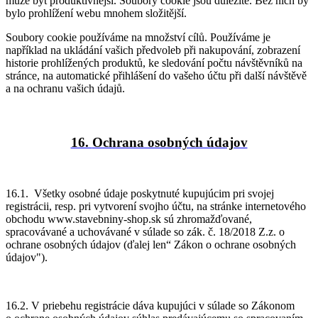
může být produktivnější. Soubory cookie jsou důležité. Bez nich by
bylo prohlížení webu mnohem složitější.
Soubory cookie používáme na množství cílů. Používáme je
například na ukládání vašich předvoleb při nakupování, zobrazení
historie prohlížených produktů, ke sledování počtu návštěvníků na
stránce, na automatické přihlášení do vašeho účtu při další návštěvě
a na ochranu vašich údajů.
16.
Ochrana osobných údajov
16.1. Všetky osobné údaje poskytnuté kupujúcim pri svojej
registrácii, resp. pri vytvorení svojho účtu, na stránke internetového
obchodu www.stavebniny-shop.sk sú zhromažďované,
spracovávané a uchovávané v súlade so zák. č. 18/2018 Z.z. o
ochrane osobných údajov (ďalej len“ Zákon o ochrane osobných
údajov").
16.2. V priebehu registrácie dáva kupujúci v súlade so Zákonom