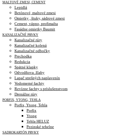
MALTOVÉ ZMESI, CEMENT
Lepidlá
Betónové, maltové zmesi
Omietky , štuky, sádrové zmesi
Cement, vápno, profimalta
Fasádne omietky Baumit
KANALIZAČNÉ PRVKY
Kanalizačné rúry
Kanalizačné kolená
Kanalizačné odbočky
Prechodka
Redukcia
Spätné klapky
Odvodňova. žlaby
Lapač strešných naplavenín
Vodomerné šachty
Revízne šachty s príslušenstvom
Drenážne rúry
PORFIX, YTONG, TEHLA
Porfix, Ytong, Tehla
Porfix
Ytong
Tehla HELUZ
Pezinské tehelne
SADROKARTÓN PRVKY