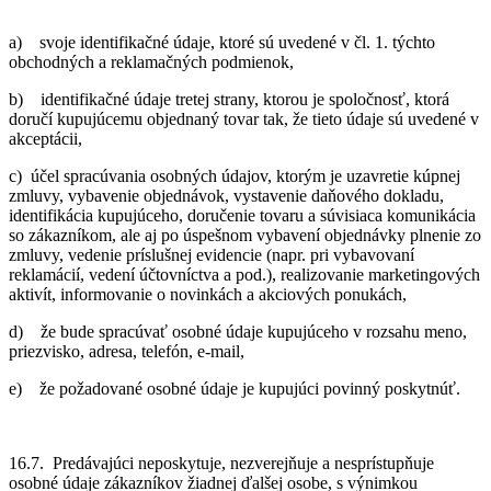
a) svoje identifikačné údaje, ktoré sú uvedené v čl. 1. týchto
obchodných a reklamačných podmienok,
b) identifikačné údaje tretej strany, ktorou je spoločnosť, ktorá
doručí kupujúcemu objednaný tovar tak, že tieto údaje sú uvedené v
akceptácii,
c) účel spracúvania osobných údajov, ktorým je uzavretie kúpnej
zmluvy, vybavenie objednávok, vystavenie daňového dokladu,
identifikácia kupujúceho, doručenie tovaru a súvisiaca komunikácia
so zákazníkom, ale aj po úspešnom vybavení objednávky plnenie zo
zmluvy, vedenie príslušnej evidencie (napr. pri vybavovaní
reklamácií, vedení účtovníctva a pod.), realizovanie marketingových
aktivít, informovanie o novinkách a akciových ponukách,
d) že bude spracúvať osobné údaje kupujúceho v rozsahu meno,
priezvisko, adresa, telefón, e-mail,
e) že požadované osobné údaje je kupujúci povinný poskytnúť.
16.7. Predávajúci neposkytuje, nezverejňuje a nesprístupňuje
osobné údaje zákazníkov žiadnej ďalšej osobe, s výnimkou