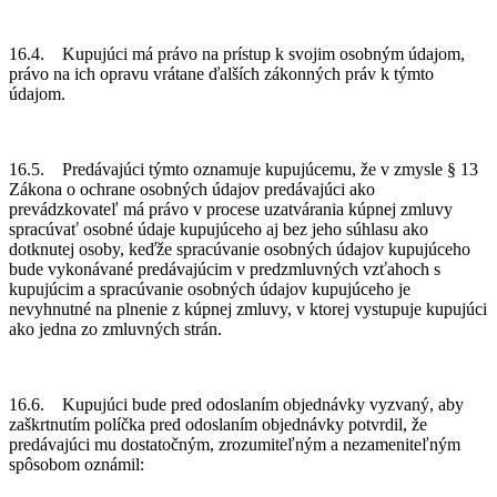
16.4. Kupujúci má právo na prístup k svojim osobným údajom,
právo na ich opravu vrátane ďalších zákonných práv k týmto
údajom.
16.5. Predávajúci týmto oznamuje kupujúcemu, že v zmysle § 13
Zákona o ochrane osobných údajov predávajúci ako
prevádzkovateľ má právo v procese uzatvárania kúpnej zmluvy
spracúvať osobné údaje kupujúceho aj bez jeho súhlasu ako
dotknutej osoby, keďže spracúvanie osobných údajov kupujúceho
bude vykonávané predávajúcim v predzmluvných vzťahoch s
kupujúcim a spracúvanie osobných údajov kupujúceho je
nevyhnutné na plnenie z kúpnej zmluvy, v ktorej vystupuje kupujúci
ako jedna zo zmluvných strán.
16.6. Kupujúci bude pred odoslaním objednávky vyzvaný, aby
zaškrtnutím políčka pred odoslaním objednávky potvrdil, že
predávajúci mu dostatočným, zrozumiteľným a nezameniteľným
spôsobom oznámil: