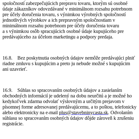
spoločností zabezpečujúcich prepravu tovaru, ktorým sú osobné
údaje zákazníkov odovzdávané v minimálnom rozsahu potrebnom
pre účely doručenia tovaru, s výnimkou výrobných spoločností
jednotlivých výrobkov a ich prepravným spoločnostiam v
minimálnom rozsahu potrebnom pre účely doručenia tovaru
a s výnimkou osôb spracujúcich osobné údaje kupujúceho pre
predávajúceho za účelom marketingu a podpory predaja.
16.8. Bez poskytnutia osobných údajov nemôže predávajúci plniť
riadne zmluvu s kupujúcim a preto ju nebude možné s kupujúcim
ani uzavrieť.
16.9. Súhlas so spracovaním osobných údajov a zasielaním
obchodných informácií je udelený na dobu neurčitú a je možné ho
kedykoľvek zdarma odvolať výslovným a určitým prejavom v
písomnej forme adresovanej predávajúcemu, a to poštou, telefonicky
alebo elektronicky na e-mail
plus@stavebninycasta.sk
. Odvolaním
súhlasu so spracovaním osobných údajov dôjde zároveň k zrušeniu
registrácie.