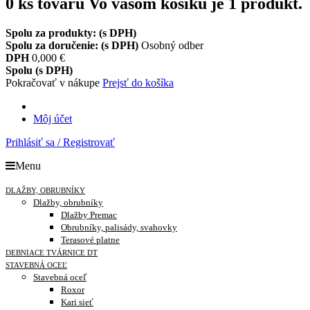
0
ks tovaru
Vo vašom košíku je 1 produkt.
Spolu za produkty: (s DPH)
Spolu za doručenie: (s DPH)
Osobný odber
DPH
0,000 €
Spolu (s DPH)
Pokračovať v nákupe
Prejsť do košíka
Môj účet
Prihlásiť sa / Registrovať
Menu
DLAŽBY, OBRUBNÍKY
Dlažby, obrubníky
Dlažby Premac
Obrubníky, palisády, svahovky
Terasové platne
DEBNIACE TVÁRNICE DT
STAVEBNÁ OCEĽ
Stavebná oceľ
Roxor
Kari sieť