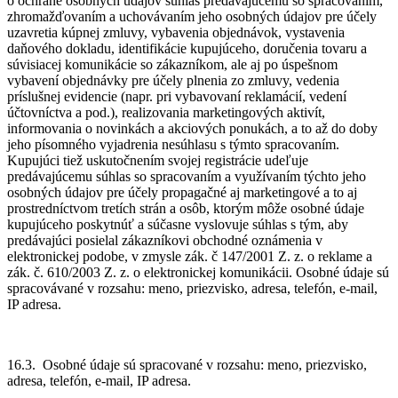
o ochrane osobných údajov súhlas predávajúcemu so spracovaním,
zhromažďovaním a uchovávaním jeho osobných údajov pre účely
uzavretia kúpnej zmluvy, vybavenia objednávok, vystavenia
daňového dokladu, identifikácie kupujúceho, doručenia tovaru a
súvisiacej komunikácie so zákazníkom, ale aj po úspešnom
vybavení objednávky pre účely plnenia zo zmluvy, vedenia
príslušnej evidencie (napr. pri vybavovaní reklamácií, vedení
účtovníctva a pod.), realizovania marketingových aktivít,
informovania o novinkách a akciových ponukách, a to až do doby
jeho písomného vyjadrenia nesúhlasu s týmto spracovaním.
Kupujúci tiež uskutočnením svojej registrácie udeľuje
predávajúcemu súhlas so spracovaním a využívaním týchto jeho
osobných údajov pre účely propagačné aj marketingové a to aj
prostredníctvom tretích strán a osôb, ktorým môže osobné údaje
kupujúceho poskytnúť a súčasne vyslovuje súhlas s tým, aby
predávajúci posielal zákazníkovi obchodné oznámenia v
elektronickej podobe, v zmysle zák. č 147/2001 Z. z. o reklame a
zák. č. 610/2003 Z. z. o elektronickej komunikácii. Osobné údaje sú
spracovávané v rozsahu: meno, priezvisko, adresa, telefón, e-mail,
IP adresa.
16.3. Osobné údaje sú spracované v rozsahu: meno, priezvisko,
adresa, telefón, e-mail, IP adresa.