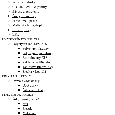
Sadrokart. dosky
CD, UD, CW, UW profily
Závesy a uchytenia
Šróby, hmoždiny
Sádra, tmel, páska
Maliarska farba, dopl.
Brúsne prvky
Lišty
POLYSTYRÉN IZO. EPS, XPS
Polystyrén izo. EPS, XPS
Polystyrén fasádny
Polystyrén podlahový
Extrudovaný XPS
Zakladacie lišta, dopln.
Tanierové hmoždinky
Sieťka + Lepidlá
DREVO A OSB DOSKY
Drevo a OSB dosky
OSB dosky
Šalovacie dosky
ŠTRK, PIESOK, KAMEŇ
Štrk, piesok, kameň
Štrk
Piesok
Makadám