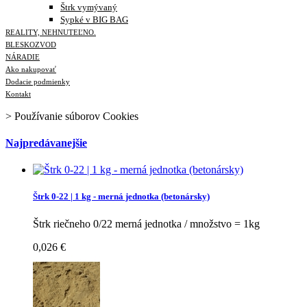
Štrk vymývaný
Sypké v BIG BAG
REALITY, NEHNUTEĽNO.
BLESKOZVOD
NÁRADIE
Ako nakupovať
Dodacie podmienky
Kontakt
>
Používanie súborov Cookies
Najpredávanejšie
Štrk 0-22 | 1 kg - merná jednotka (betonársky)
Štrk riečneho 0/22 merná jednotka / množstvo = 1kg
0,026 €