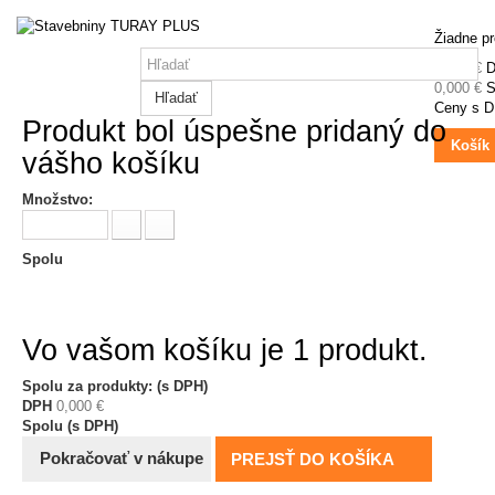
Žiadne p
0,000 €
0,000 €
S
Hľadať
Ceny s 
Produkt bol úspešne pridaný do
Košík
vášho košíku
Množstvo:
Spolu
Vo vašom košíku je 1 produkt.
Spolu za produkty: (s DPH)
DPH
0,000 €
Spolu (s DPH)
Pokračovať v nákupe
PREJSŤ DO KOŠÍKA