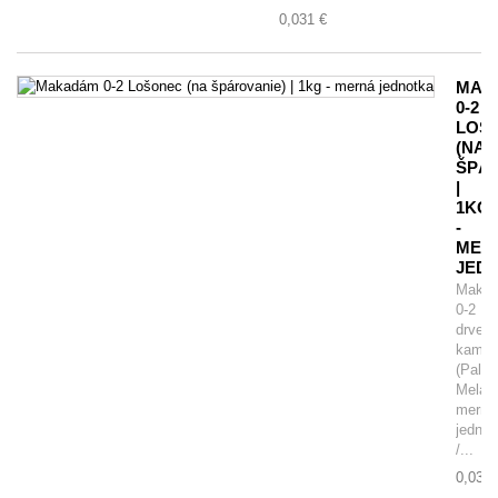
0,031 €
MAK
0-2
LOŠ
(NA
ŠPÁR
|
1KG
-
MER
JED
Maka
0-2
drven
kamen
(Paleo
Melafý
merná
jednot
/...
0,031 