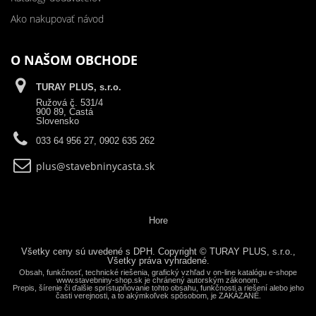
Ako nakupovať návod
O NAŠOM OBCHODE
TURAY PLUS, s.r.o.
Ružová č. 531/4
900 89, Častá
Slovensko
033 64 956 27, 0902 635 262
plus@stavebninycasta.sk
Hore
Všetky ceny sú uvedené s DPH. Copyright © TURAY PLUS, s.r.o.,
Všetky práva vyhradené.
Obsah, funkčnosť, technické riešenia, grafický vzhľad v on-line katalógu e-shope
www.stavebniny-shop.sk je chránený autorským zákonom.
Prepis, šírenie či ďalšie sprístupňovanie tohto obsahu, funkčnosti a riešení alebo jeho
časti verejnosti, a to akýmkoľvek spôsobom, je ZAKÁZANÉ.