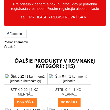
Pre prístup k cenám a nákupu produktov je potrebná
registrácia v eshope ! Prosím registrujte alebo prihláste
sa
PRIHLÁSIŤ / REGISTROVAŤ SA »
Facebook
Poslať známemu
Vytlačiť
ĎALŠIE PRODUKTY V ROVNAKEJ
KATEGÓRII: (15)
ŠTRK 0-22 | 1 KG -
ŠTRK 0-4 | 1 KG -
MERNÁ...
MERNÁ...
DO KOŠÍKA
DO KOŠÍKA