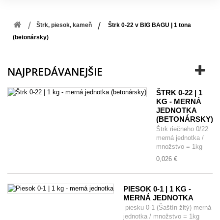
Štrk, piesok, kameň
Štrk 0-22 v BIG BAGU | 1 tona
(betonársky)
NAJPREDÁVANEJŠIE
ŠTRK 0-22 | 1
KG - MERNÁ
JEDNOTKA
(BETONÁRSKY)
Štrk riečneho 0/22
merná jednotka /
množstvo = 1kg
0,026 €
PIESOK 0-1 | 1 KG -
MERNÁ JEDNOTKA
piesku 0-1 (Šaštín žltý) merná
jednotka / množstvo = 1kg