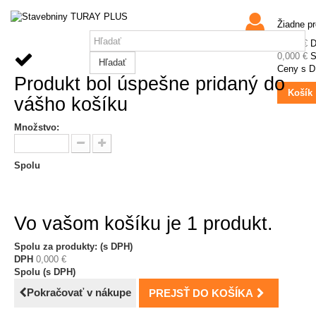
Žiadne p
0,000 €
0,000 €
S
Hľadať
Ceny s 
Produkt bol úspešne pridaný do
Košík
vášho košíku
Množstvo:
Spolu
Vo vašom košíku je 1 produkt.
Spolu za produkty: (s DPH)
DPH
0,000 €
Spolu (s DPH)
Pokračovať v nákupe
PREJSŤ DO KOŠÍKA