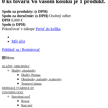
0
ks tovaru
Vo vašom košíku je 1 produkt.
Spolu za produkty: (s DPH)
Spolu za doručenie: (s DPH)
Osobný odber
DPH
0,000 €
Spolu (s DPH)
Pokračovať v nákupe
Prejsť do košíka
Môj účet
Prihlásiť sa / Registrovať
Menu
DLAŽBY, OBRUBNÍKY
Dlažby, obrubníky
Dlažby Premac
Obrubníky, palisády, svahovky
Terasové platne
DEBNIACE TVÁRNICE DT
STAVEBNÁ OCEĽ
Stavebná oceľ
Roxor
Kari sieť