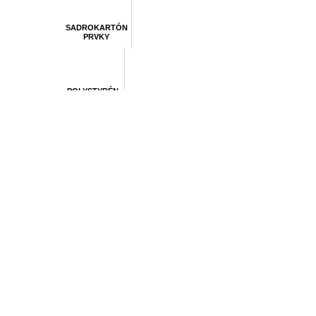
SADROKARTÓN
PRVKY
POLYSTYRÉN
IZO. EPS, XPS
DREVO A
OSB DOSKY
ŠTRK, PIESOK,
KAMEŇ
REALITY,
NEHNUTEĽNO.