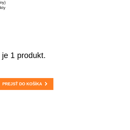
dny)
ukty
je 1 produkt.
PREJSŤ DO KOŠÍKA
Môj účet
Prihlásiť sa / Registrovať