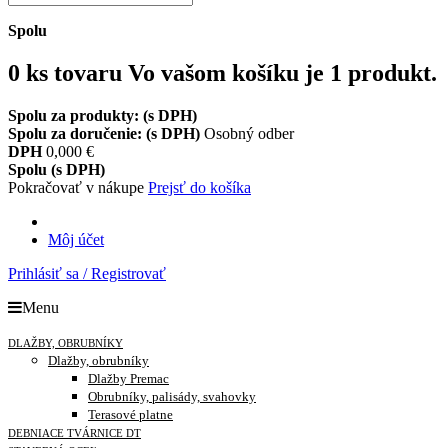
Spolu
0
ks tovaru
Vo vašom košíku je 1 produkt.
Spolu za produkty: (s DPH)
Spolu za doručenie: (s DPH)
Osobný odber
DPH
0,000 €
Spolu (s DPH)
Pokračovať v nákupe
Prejsť do košíka
Môj účet
Prihlásiť sa / Registrovať
Menu
DLAŽBY, OBRUBNÍKY
Dlažby, obrubníky
Dlažby Premac
Obrubníky, palisády, svahovky
Terasové platne
DEBNIACE TVÁRNICE DT