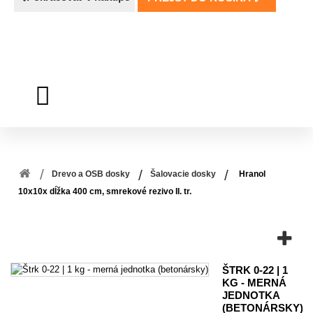
Drevo a OSB dosky
Šalovacie dosky
Hranol
10x10x dĺžka 400 cm, smrekové rezivo II. tr.
NAJPREDÁVANEJŠIE
ŠTRK 0-22 | 1
KG - MERNÁ
JEDNOTKA
(BETONÁRSKY)