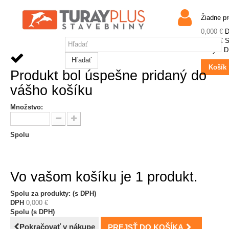
Žiadne p
0,000 €
0,000 €
S
Ceny s 
Hľadať
Košík
Produkt bol úspešne pridaný do
vášho košíku
Množstvo:
Spolu
Vo vašom košíku je 1 produkt.
Spolu za produkty: (s DPH)
DPH
0,000 €
Spolu (s DPH)
Pokračovať v nákupe
PREJSŤ DO KOŠÍKA