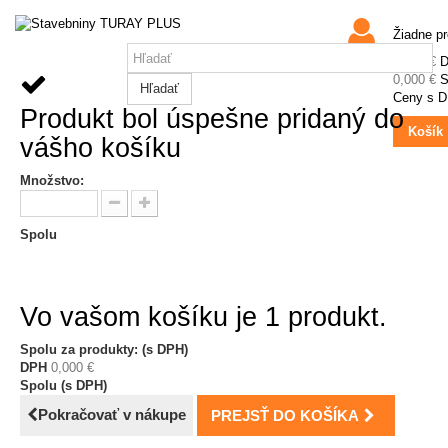
Žiadne p
0,000 €
0,000 €
S
Hľadať
Ceny s 
Produkt bol úspešne pridaný do
Košík
vášho košíku
Množstvo:
Spolu
Vo vašom košíku je 1 produkt.
Spolu za produkty: (s DPH)
DPH
0,000 €
Spolu (s DPH)
Pokračovať v nákupe
PREJSŤ DO KOŠÍKA