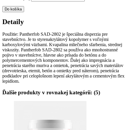
Do košíka
Detaily
Použitie: Pantherfob SAD-2802 je špeciálna disperzia pre
stavebníctvo. Je to styrenakrylátový kopolymer s voľnými
karboxylovými väzbami. Kvapalina mliečneho sfarbenia, strednej
viskozity. Pantherfob SAD-2802 sa používa ako mnohostranné
pojivo v stavebníctve, hlavne ako prísada do betónu a do
polymercementových komponentov. Ďalej ako impregnácia a
penetrácia starého muriva a omietok, penetrácia savých materiálov
(drevotrieska, eternit, betón a omietky pred náterom), penetrácia
podkladov pri celoplošnom lepení akrylátovým a cementovým flex
lepidlom.
Ďalšie produkty v rovnakej kategórii: (5)