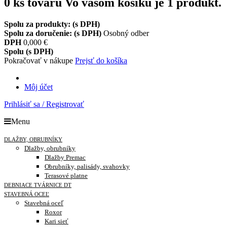
0
ks tovaru
Vo vašom košíku je 1 produkt.
Spolu za produkty: (s DPH)
Spolu za doručenie: (s DPH)
Osobný odber
DPH
0,000 €
Spolu (s DPH)
Pokračovať v nákupe
Prejsť do košíka
Môj účet
Prihlásiť sa / Registrovať
Menu
DLAŽBY, OBRUBNÍKY
Dlažby, obrubníky
Dlažby Premac
Obrubníky, palisády, svahovky
Terasové platne
DEBNIACE TVÁRNICE DT
STAVEBNÁ OCEĽ
Stavebná oceľ
Roxor
Kari sieť