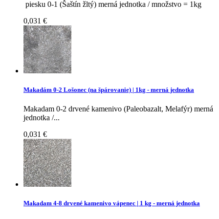
piesku 0-1 (Šaštín žltý) merná jednotka / množstvo = 1kg
0,031 €
Makadám 0-2 Lošonec (na špárovanie) | 1kg - merná jednotka
Makadam 0-2 drvené kamenivo (Paleobazalt, Melafýr) merná
jednotka /...
0,031 €
Makadam 4-8 drvené kamenivo vápenec | 1 kg - merná jednotka