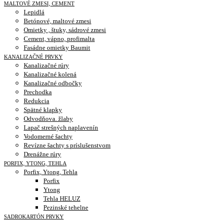
MALTOVÉ ZMESI, CEMENT
Lepidlá
Betónové, maltové zmesi
Omietky , štuky, sádrové zmesi
Cement, vápno, profimalta
Fasádne omietky Baumit
KANALIZAČNÉ PRVKY
Kanalizačné rúry
Kanalizačné kolená
Kanalizačné odbočky
Prechodka
Redukcia
Spätné klapky
Odvodňova. žlaby
Lapač strešných naplavenín
Vodomerné šachty
Revízne šachty s príslušenstvom
Drenážne rúry
PORFIX, YTONG, TEHLA
Porfix, Ytong, Tehla
Porfix
Ytong
Tehla HELUZ
Pezinské tehelne
SADROKARTÓN PRVKY