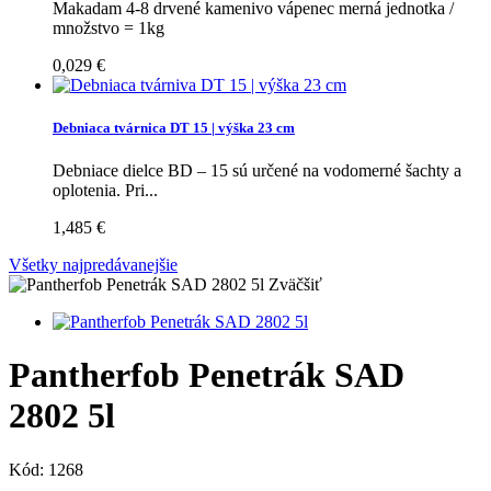
Makadam 4-8 drvené kamenivo vápenec merná jednotka /
množstvo = 1kg
0,029 €
Debniaca tvárnica DT 15 | výška 23 cm
Debniace dielce BD – 15 sú určené na vodomerné šachty a
oplotenia. Pri...
1,485 €
Všetky najpredávanejšie
Zväčšiť
Pantherfob Penetrák SAD
2802 5l
Kód:
1268