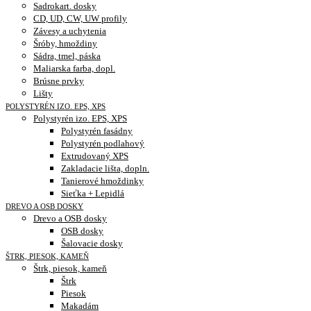
Sadrokart. dosky
CD, UD, CW, UW profily
Závesy a uchytenia
Šróby, hmoždiny
Sádra, tmel, páska
Maliarska farba, dopl.
Brúsne prvky
Lišty
POLYSTYRÉN IZO. EPS, XPS
Polystyrén izo. EPS, XPS
Polystyrén fasádny
Polystyrén podlahový
Extrudovaný XPS
Zakladacie lišta, dopln.
Tanierové hmoždinky
Sieťka + Lepidlá
DREVO A OSB DOSKY
Drevo a OSB dosky
OSB dosky
Šalovacie dosky
ŠTRK, PIESOK, KAMEŇ
Štrk, piesok, kameň
Štrk
Piesok
Makadám