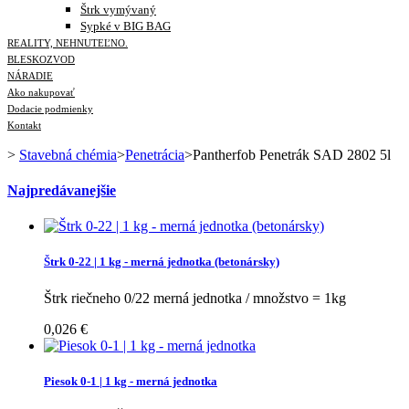
Štrk vymývaný
Sypké v BIG BAG
REALITY, NEHNUTEĽNO.
BLESKOZVOD
NÁRADIE
Ako nakupovať
Dodacie podmienky
Kontakt
>
Stavebná chémia
>
Penetrácia
>
Pantherfob Penetrák SAD 2802 5l
Najpredávanejšie
Štrk 0-22 | 1 kg - merná jednotka (betonársky)
Štrk riečneho 0/22 merná jednotka / množstvo = 1kg
0,026 €
Piesok 0-1 | 1 kg - merná jednotka