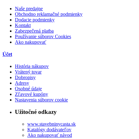
Naše predajne
Obchodno reklamačné podmienky
Dodacie podmienky
Kontakt
Zabezpečená platba
Používanie súborov Cookies
Ako nakupovať
Účet
História nákupov
Vrátený tovar
Dobropisy
Adresy
Osobné údaje
Zľavové kupóny
Nastavenia súborov cookie
Užitočné odkazy
www.stavebninycasta.sk
Katalógy dodávateľov
Ako nakupovať návod