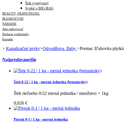
Štrk vymývaný
Sypké v BIG BAG
REALITY, NEHNUTEĽNO.
BLESKOZVOD
NÁRADIE
Ako nakupovať
Dodacie podmienky
Kontakt
>
Kanalizačné prvky
>
Odvodňova. žlaby
>
Premac žľabovka plytká
Najpredávanejšie
Štrk 0-22 | 1 kg - merná jednotka (betonársky)
Štrk riečneho 0/22 merná jednotka / množstvo = 1kg
0,026 €
Piesok 0-1 | 1 kg - merná jednotka