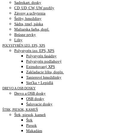
Sadrokart. dosky
CD, UD, CW, UW profily
Závesy a uchytenia
Šróby, hmoždiny
Sádra, tmel, páska
Maliarska farba, dopl.
Brúsne prvky
Lišty
POLYSTYRÉN IZO. EPS, XPS
Polystyrén izo. EPS, XPS
Polystyrén fasádny
Polystyrén podlahový
Extrudovaný XPS
Zakladacie lišta, dopln.
Tanierové hmoždinky
Sieťka + Lepidlá
DREVO A OSB DOSKY
Drevo a OSB dosky
OSB dosky
Šalovacie dosky
ŠTRK, PIESOK, KAMEŇ
Štrk, piesok, kameň
Štrk
Piesok
Makadám