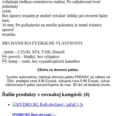
vyšpárujú riedkou cementovou maltou. Po zašpárovaní tvorí
jednoliaty
celok.
Bez úpravy rezaním je možné vytvárať oblúky pri otvorení špáry
max.
10 mm. Pri požiadavke na menšie polomery je nutné tvárnice
upraviť
rezaním.
MECHANICKO-FYZIKáLNE VLASTNOSTI:
- betón – C25/30, XF4, T100, Dmax8
- povrch – hladký, bez výlupkov
- hrany – ostré, bez vypadávajúcich kameňov
Záloha za drevenú paletu:
Systém automaticky zálohuje drevenú paletu PREMAC pri odbere od
32ks, predajná cena 9,96 Eur/pal, výkupná cena 8,96 Eur/pal, výkup
zálohovaných paliet uskutočňujeme do max. 90 dní od dodania tovaru.
Ďalšie produkty v rovnakej kategórii: (4)
HYDRO BG Rošt obyčajný /...