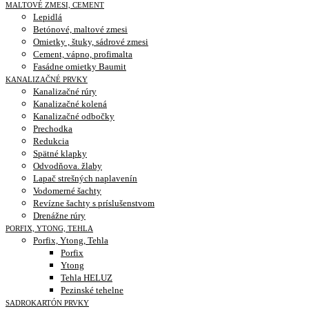
MALTOVÉ ZMESI, CEMENT
Lepidlá
Betónové, maltové zmesi
Omietky , štuky, sádrové zmesi
Cement, vápno, profimalta
Fasádne omietky Baumit
KANALIZAČNÉ PRVKY
Kanalizačné rúry
Kanalizačné kolená
Kanalizačné odbočky
Prechodka
Redukcia
Spätné klapky
Odvodňova. žlaby
Lapač strešných naplavenín
Vodomerné šachty
Revízne šachty s príslušenstvom
Drenážne rúry
PORFIX, YTONG, TEHLA
Porfix, Ytong, Tehla
Porfix
Ytong
Tehla HELUZ
Pezinské tehelne
SADROKARTÓN PRVKY