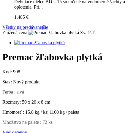
Debniace dielce BD – 15 sú určené na vodomerné šachty a
oplotenia. Pri...
1,485 €
Všetky najpredávanejšie
Znížená cena
Zväčšiť
Premac žľabovka plytká
Kód:
908
Stav:
Nový produkt
Farba : sivá
Rozmery: 50 x 20 x 8 cm
Hmotnosť : 15,8 kg / ks; 1160 kg / paleta
Množstvo na palete
: 72 ks
Viac detailov