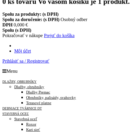
0
ks tovaru
Vo vašom košíku je 1 produkt.
Spolu za produkty: (s DPH)
Spolu za doručenie: (s DPH)
Osobný odber
DPH
0,000 €
Spolu (s DPH)
Pokračovať v nákupe
Prejsť do košíka
Môj účet
Prihlásiť sa / Registrovať
Menu
DLAŽBY, OBRUBNÍKY
Dlažby, obrubníky
Dlažby Premac
Obrubníky, palisády, svahovky
Terasové platne
DEBNIACE TVÁRNICE DT
STAVEBNÁ OCEĽ
Stavebná oceľ
Roxor
Kari sieť