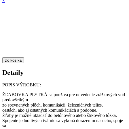
×
Do košíka
Detaily
POPIS VÝROBKU:
ŽĽABOVKA PLYTKÁ sa používa pre odvedenie zrážkových vôd
predovšetkým
zo spevnených plôch, komunikácii, železničných telies,
cestách, ako aj ostatných komunikáciách a podobne.
Žľaby je možné ukladať do betónového alebo štrkového lôžka.
Spojenie jednotlivých tvárnic sa vykoná dorazením nasucho, spoje
sa