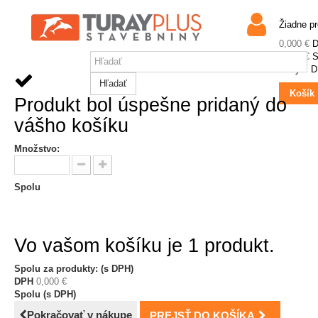
Žiadne p
0,000 €
0,000 €
S
Ceny s 
Hľadať
Košík
Produkt bol úspešne pridaný do
vášho košíku
Množstvo:
Spolu
Vo vašom košíku je 1 produkt.
Spolu za produkty: (s DPH)
DPH
0,000 €
Spolu (s DPH)
Pokračovať v nákupe
PREJSŤ DO KOŠÍKA