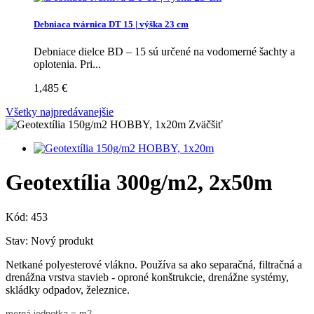
Debniaca tvárnica DT 15 | výška 23 cm
Debniace dielce BD – 15 sú určené na vodomerné šachty a
oplotenia. Pri...
1,485 €
Všetky najpredávanejšie
Zväčšiť
Geotextília 300g/m2, 2x50m
Kód:
453
Stav:
Nový produkt
Netkané polyesterové vlákno. Používa sa ako separačná, filtračná a
drenážna vrstva stavieb - oproné konštrukcie, drenážne systémy,
skládky odpadov, železnice.
merná jednotka = m2