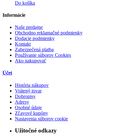
Do košíka
Informácie
Naše predajne
Obchodno reklamačné podmienky
Dodacie podmienky
Kontakt
Zabezpečená platba
Používanie súborov Cookies
Ako nakupovať
Účet
História nákupov
Vrátený tovar
Dobropisy
Adresy
Osobné údaje
Zľavové kupóny
Nastavenia súborov cookie
Užitočné odkazy