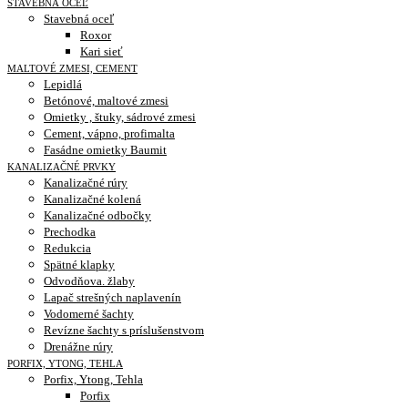
STAVEBNÁ OCEĽ
Stavebná oceľ
Roxor
Kari sieť
MALTOVÉ ZMESI, CEMENT
Lepidlá
Betónové, maltové zmesi
Omietky , štuky, sádrové zmesi
Cement, vápno, profimalta
Fasádne omietky Baumit
KANALIZAČNÉ PRVKY
Kanalizačné rúry
Kanalizačné kolená
Kanalizačné odbočky
Prechodka
Redukcia
Spätné klapky
Odvodňova. žlaby
Lapač strešných naplavenín
Vodomerné šachty
Revízne šachty s príslušenstvom
Drenážne rúry
PORFIX, YTONG, TEHLA
Porfix, Ytong, Tehla
Porfix