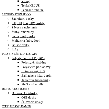
Ytong
Tehla HELUZ
Pezinské tehelne
SADROKARTÓN PRVKY
Sadrokart. dosky
CD, UD, CW, UW profily
Závesy a uchytenia
Šróby, hmoždiny
Sádra, tmel, páska
Maliarska farba, dopl.
Brúsne prvky
Lišty
POLYSTYRÉN IZO. EPS, XPS
Polystyrén izo. EPS, XPS
Polystyrén fasádny
Polystyrén podlahový
Extrudovaný XPS
Zakladacie lišta, dopln.
Tanierové hmoždinky
Sieťka + Lepidlá
DREVO A OSB DOSKY
Drevo a OSB dosky
OSB dosky
Šalovacie dosky
ŠTRK, PIESOK, KAMEŇ