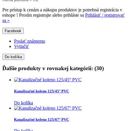
Pre prístup k cenám a nákupu produktov je potrebná registrácia v
eshope ! Prosím registrujte alebo prihláste sa
Prihlásiť / registrovať
sa »
Facebook
Poslať známemu
Vytlačiť
Do košíka
Ďalšie produkty v rovnakej kategórii: (30)
Kanalizačné koleno 125/45° PVC
Do košíka
Kanalizačné koleno 125/67° PVC
Do košíka