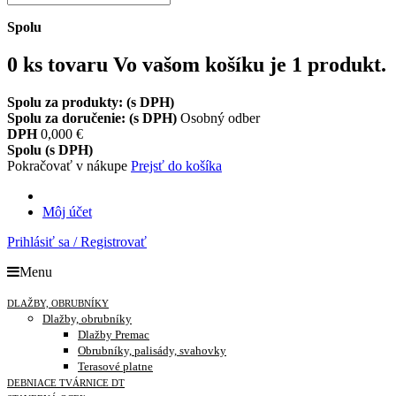
Spolu
0
ks tovaru
Vo vašom košíku je 1 produkt.
Spolu za produkty: (s DPH)
Spolu za doručenie: (s DPH)
Osobný odber
DPH
0,000 €
Spolu (s DPH)
Pokračovať v nákupe
Prejsť do košíka
Môj účet
Prihlásiť sa / Registrovať
Menu
DLAŽBY, OBRUBNÍKY
Dlažby, obrubníky
Dlažby Premac
Obrubníky, palisády, svahovky
Terasové platne
DEBNIACE TVÁRNICE DT