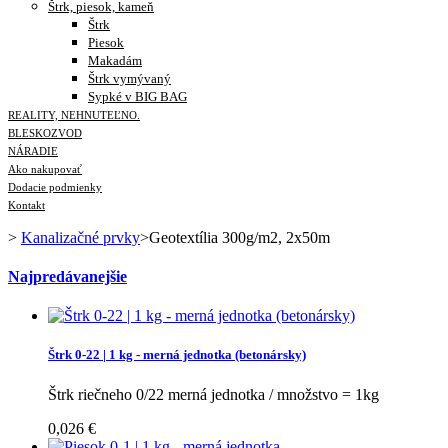
Štrk, piesok, kameň
Štrk
Piesok
Makadám
Štrk vymývaný
Sypké v BIG BAG
REALITY, NEHNUTEĽNO.
BLESKOZVOD
NÁRADIE
Ako nakupovať
Dodacie podmienky
Kontakt
>
Kanalizačné prvky
>
Geotextília 300g/m2, 2x50m
Najpredávanejšie
Štrk 0-22 | 1 kg - merná jednotka (betonársky)
Štrk riečneho 0/22 merná jednotka / množstvo = 1kg
0,026 €