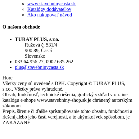
www.stavebninycasta.sk
Katalógy dodávateľov
Ako nakupovať návod
O našom obchode
TURAY PLUS, s.r.o.
Ružová č. 531/4
900 89, Častá
Slovensko
033 64 956 27, 0902 635 262
plus@stavebninycasta.sk
Hore
Všetky ceny sú uvedené s DPH. Copyright © TURAY PLUS,
s.r.o., Všetky práva vyhradené.
Obsah, funkčnosť, technické riešenia, grafický vzhľad v on-line
katalógu e-shope www.stavebniny-shop.sk je chránený autorským
zákonom.
Prepis, šírenie či ďalšie sprístupňovanie tohto obsahu, funkčnosti a
riešení alebo jeho časti verejnosti, a to akýmkoľvek spôsobom, je
ZAKÁZANÉ.