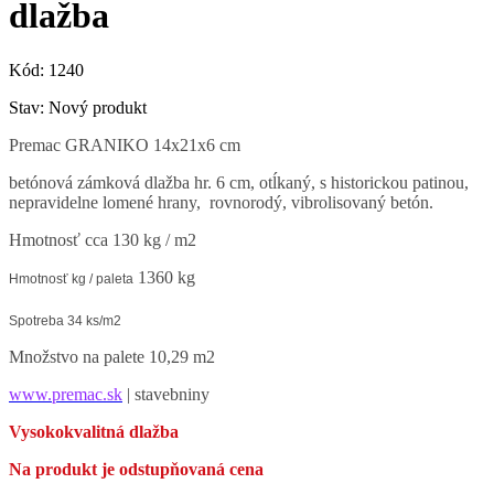
dlažba
Kód:
1240
Stav:
Nový produkt
Premac GRANIKO 14x21x6 cm
betónová zámková dlažba hr. 6 cm, otĺkaný, s historickou patinou,
nepravidelne lomené hrany, rovnorodý, vibrolisovaný betón
.
Hmotnosť cca 130 kg / m2
1360 kg
Hmotnosť kg / paleta
Spotreba 34
ks/m2
Množstvo na palete
10,29 m2
www.premac.sk
| stavebniny
Vysokokvalitná dlažba
Na produkt je odstupňovaná cena