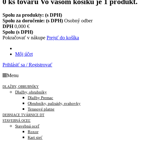
0
ks tovaru
Vo vašom košíku je 1 produkt.
Spolu za produkty: (s DPH)
Spolu za doručenie: (s DPH)
Osobný odber
DPH
0,000 €
Spolu (s DPH)
Pokračovať v nákupe
Prejsť do košíka
Môj účet
Prihlásiť sa / Registrovať
Menu
DLAŽBY, OBRUBNÍKY
Dlažby, obrubníky
Dlažby Premac
Obrubníky, palisády, svahovky
Terasové platne
DEBNIACE TVÁRNICE DT
STAVEBNÁ OCEĽ
Stavebná oceľ
Roxor
Kari sieť