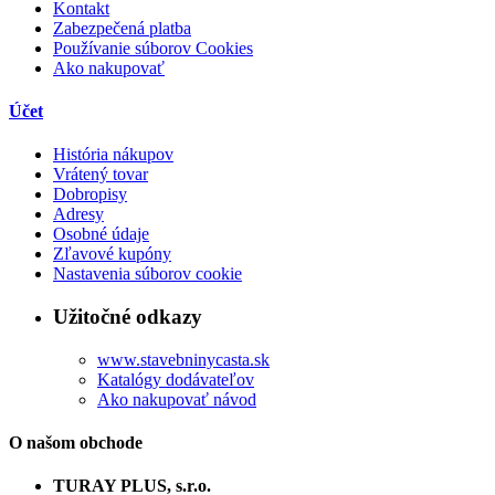
Kontakt
Zabezpečená platba
Používanie súborov Cookies
Ako nakupovať
Účet
História nákupov
Vrátený tovar
Dobropisy
Adresy
Osobné údaje
Zľavové kupóny
Nastavenia súborov cookie
Užitočné odkazy
www.stavebninycasta.sk
Katalógy dodávateľov
Ako nakupovať návod
O našom obchode
TURAY PLUS, s.r.o.