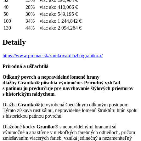
32
25%
viac ako
292,904 €
40
28%
viac ako
410,066 €
50
30%
viac ako
549,195 €
100
34%
viac ako
1 244,842 €
130
44%
viac ako
2 094,264 €
Detaily
https://www.premac.sk/zamkova-dlazba/graniko-r/
Prírodná a ušľachtilá
Otĺkaný povrch a nepravidelné lomené hrany
dlažby Graniko® pôsobia výnimočne. Prírodný vzhľad
s patinou ju predurčuje pre navrhovanie štýlových priestorov
s historickým nádychom.
Dlažba
Graniko®
je vyrobená špeciálnym otĺkaným postupom.
Týmto získava rustikálnu, nepravidelne lomenú štruktúru hrán spolu
s historickou patinou povrchu.
Dlažobné kocky
Graniko®
s nepravidelnými hranami sú
výnimočné a atraktívne v niekoľkých farebných odtieňoch, pričom
zmiešavaním viacerých farieb, vzniká jedinečný a nezameniteľný