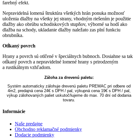
farebný efekt.
Nepravidelná lomená štruktúra všetkých hrán ponuka možnosť
uloženia dlažby na všetky jej strany, vhodným riešením je použitie
dlažby ako obrúbu schodiskových stupňov, výborné sa hodí ako
dlažba na schody, ukladanie dlažby naležato zas plní funkciu
obrubníka.
Otĺkaný povrch
Hrany a povrch sú otlčené v špeciálnych bubnoch. Dosiahne sa tak
otĺkaný povrch a nepravidelné lomené hrany s prirodzeným
a rustikálnym vzhľadom.
Záloha za drevenú paletu:
Systém automaticky zálohuje drevenú paletu PREMAC pri odbere od
4m2, predajná cena 24€ s DPH / pal, výkupná cena 19€ s DPH / pal,
výkup zálohovaných paliet uskutočňujeme do max. 70 dní od dodania
tovaru.
Informácie
Naše predajne
Obchodno reklamačné podmienky
Dodacie podmienky