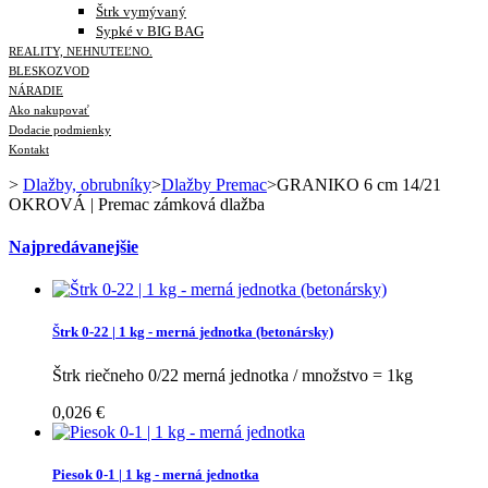
Štrk vymývaný
Sypké v BIG BAG
REALITY, NEHNUTEĽNO.
BLESKOZVOD
NÁRADIE
Ako nakupovať
Dodacie podmienky
Kontakt
>
Dlažby, obrubníky
>
Dlažby Premac
>
GRANIKO 6 cm 14/21
OKROVÁ | Premac zámková dlažba
Najpredávanejšie
Štrk 0-22 | 1 kg - merná jednotka (betonársky)
Štrk riečneho 0/22 merná jednotka / množstvo = 1kg
0,026 €
Piesok 0-1 | 1 kg - merná jednotka