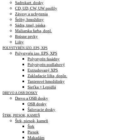
Sadrokart. dosky
CD, UD, CW, UW profily
Závesy a uchytenia
Šróby, hmoždiny
Sádra, tmel, páska
Maliarska farba, dopl.
Brúsne prvky
Lišty
POLYSTYRÉN IZO. EPS, XPS
Polystyrén izo. EPS, XPS
Polystyrén fasádny
Polystyrén podlahový
Extrudovaný XPS
Zakladacie lišta, dopln.
Tanierové hmoždinky
Sieťka + Lepidlá
DREVO A OSB DOSKY
Drevo a OSB dosky
OSB dosky
Šalovacie dosky
ŠTRK, PIESOK, KAMEŇ
Štrk, piesok, kameň
Štrk
Piesok
Makadám