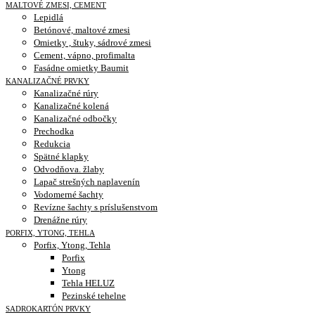
MALTOVÉ ZMESI, CEMENT
Lepidlá
Betónové, maltové zmesi
Omietky , štuky, sádrové zmesi
Cement, vápno, profimalta
Fasádne omietky Baumit
KANALIZAČNÉ PRVKY
Kanalizačné rúry
Kanalizačné kolená
Kanalizačné odbočky
Prechodka
Redukcia
Spätné klapky
Odvodňova. žlaby
Lapač strešných naplavenín
Vodomerné šachty
Revízne šachty s príslušenstvom
Drenážne rúry
PORFIX, YTONG, TEHLA
Porfix, Ytong, Tehla
Porfix
Ytong
Tehla HELUZ
Pezinské tehelne
SADROKARTÓN PRVKY