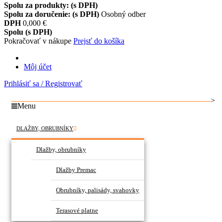
Spolu za produkty: (s DPH)
Spolu za doručenie: (s DPH)
Osobný odber
DPH
0,000 €
Spolu (s DPH)
Pokračovať v nákupe
Prejsť do košíka
Môj účet
Prihlásiť sa / Registrovať
>
Menu
DLAŽBY, OBRUBNÍKY
Dlažby, obrubníky
Dlažby Premac
Obrubníky, palisády, svahovky
Terasové platne