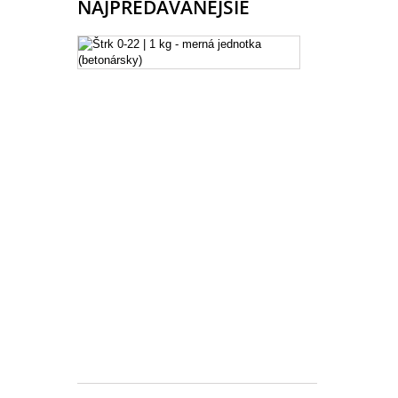
NAJPREDÁVANEJŠIE
ŠTRK
0-
22
|
1
KG
-
MERNÁ
JEDNOTKA
(BETONÁRS
Štrk
riečneho
0/22
merná
jednotka
/
množstvo
=
1kg
0,026 €