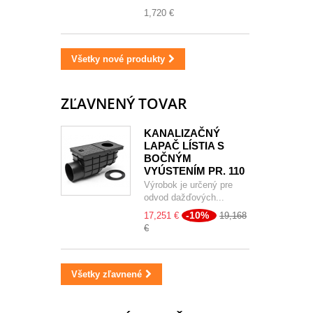
1,720 €
Všetky nové produkty
ZĽAVNENÝ TOVAR
KANALIZAČNÝ
LAPAČ LÍSTIA S
BOČNÝM
VYÚSTENÍM PR. 110
Výrobok je určený pre
odvod dažďových...
-10%
17,251 €
19,168
€
Všetky zľavnené