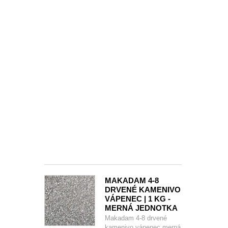
|
1KG
-
MERNÁ
JEDNOTKA
Makadam
0-
2
drvené
kamenivo
(Paleobazalt,
Melafýr)
merná
jednotka
/...
0,031 €
MAKADAM 4-8
DRVENÉ KAMENIVO
VÁPENEC | 1 KG -
MERNÁ JEDNOTKA
Makadam 4-8 drvené
kamenivo vápenec merná