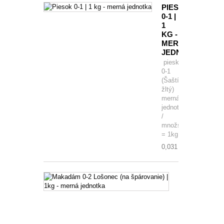
PIESOK
0-1 |
1
KG -
MERNÁ
JEDNOTKA
piesku
0-1
(Šaštín
žltý)
merná
jednotka
/
množstvo
= 1kg
0,031 €
MAKADÁM
0-
2
LOŠONEC
(NA
ŠPÁROVANI