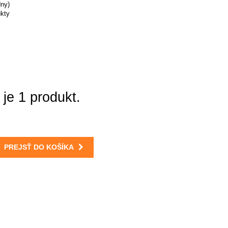
dny)
ukty
je 1 produkt.
PREJSŤ DO KOŠÍKA
Môj účet
Prihlásiť sa / Registrovať