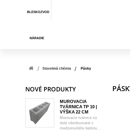
BLESKOZVOD
NÁRADIE
Stavebná chémia
Pásky
PÁS
NOVÉ PRODUKTY
MUROVACIA
TVÁRNICA TP 10 |
VÝŠKA 22 CM
Murovacie tvárnice sú
duté vibrolisované z
medzerovitého betónu....