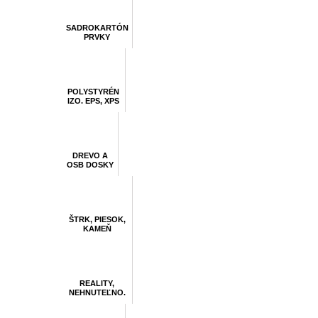
SADROKARTÓN
PRVKY
POLYSTYRÉN
IZO. EPS, XPS
DREVO A
OSB DOSKY
ŠTRK, PIESOK,
KAMEŇ
REALITY,
NEHNUTEĽNO.