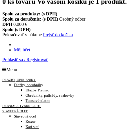
0
ks tovaru
Vo vašom košíku je 1 produkt.
Spolu za produkty: (s DPH)
Spolu za doručenie: (s DPH)
Osobný odber
DPH
0,000 €
Spolu (s DPH)
Pokračovať v nákupe
Prejsť do košíka
Môj účet
Prihlásiť sa / Registrovať
Menu
DLAŽBY, OBRUBNÍKY
Dlažby, obrubníky
Dlažby Premac
Obrubníky, palisády, svahovky
Terasové platne
DEBNIACE TVÁRNICE DT
STAVEBNÁ OCEĽ
Stavebná oceľ
Roxor
Kari sieť